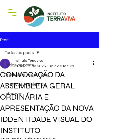
Post
Todos os posts
Instituto Terraviva
Todos os posts
13 de out. de 2025
1 min de leitura
CONVOCAÇÃO DA
Produções científicas
ASSEMBLEIA GERAL
Crônicas Ambientais
Informes
ORDINÁRIA E
APRESENTAÇÃO DA NOVA
IDDENTIDADE VISUAL DO
INSTITUTO